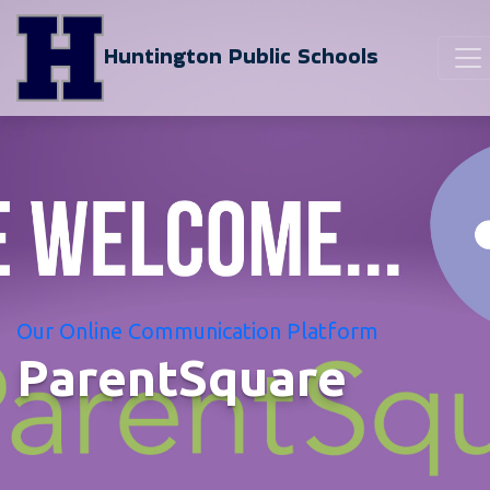
Huntington Public Schools
Our Online Communication Platform
ParentSquare