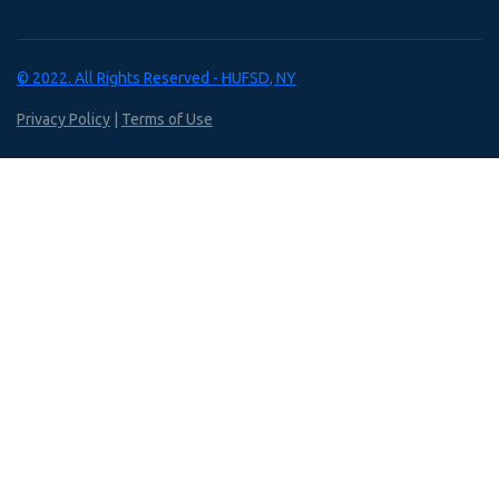
© 2022. All Rights Reserved - HUFSD, NY
Privacy Policy
|
Terms of Use
Nothing Should Stop Learning
Overview Video