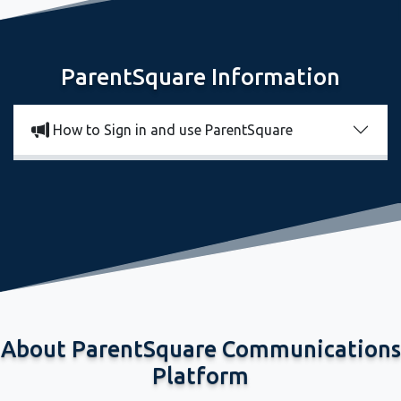
ParentSquare Information
How to Sign in and use ParentSquare
Important Information
Resources for Students
Resources for Parents
Resources for Teachers
About ParentSquare Communications
Platform