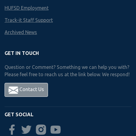
HUFSD Employment
Track-it Staff Support
Archived News
GET IN TOUCH
Question or Comment? Something we can help you with?
Your Journey with Paper
Please feel free to reach us at the link below. We respond!
Overview Video
Contact Us
GET SOCIAL