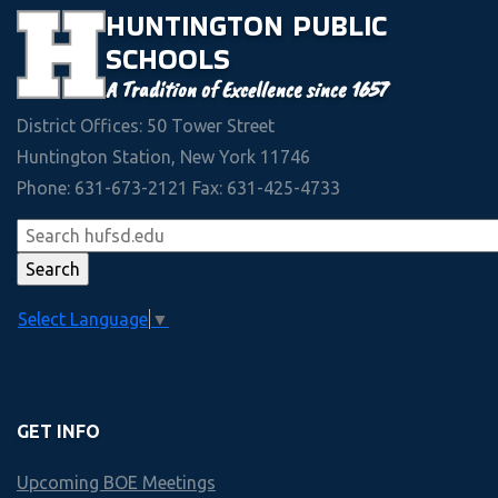
HUNTINGTON
PUBLIC
200+
SCHOOLS
Challenging Academic Courses
A Tradition of Excellence since 1657
14
District Offices: 50 Tower Street
Academic Departments
Huntington Station, New York 11746
Phone: 631-673-2121 Fax: 631-425-4733
30+
Paper for Students
Interscholastic Athletic Teams
Introductory Video
90+
Select Language
▼
Colleges and Universities accepting 2020 HHS Graduates
GET INFO
Upcoming BOE Meetings